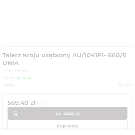
Talerz kroju uzębiony AU/1041FI- 660/6
UNIA
2431270050/U
Na magazynie
Waga
15.4
kg
569.49
zł
/
szt
do koszyka
Kup teraz