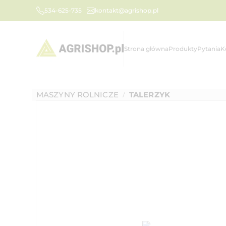
534-625-735
kontakt@agrishop.pl
Strona główna
Produkty
Pytania
K
MASZYNY ROLNICZE
TALERZYK
/