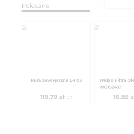
Polecane
Rura zewnętrzna L-1103
Wkład Filtra Ol
WO1524X1
119.79
zł
16.85
z
/
szt