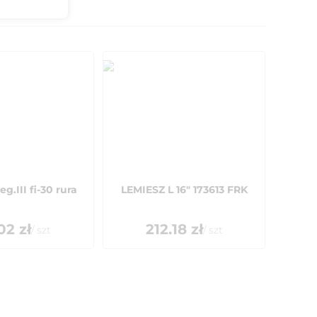
g.III fi-30 rura
LEMIESZ L 16" 173613 FRK
02
zł
212.18
zł
/
szt
/
szt