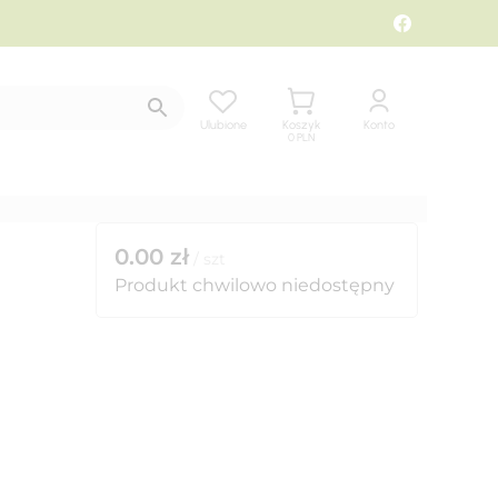
Ulubione
Koszyk
Konto
0
PLN
0.00
zł
/
szt
Produkt chwilowo niedostępny