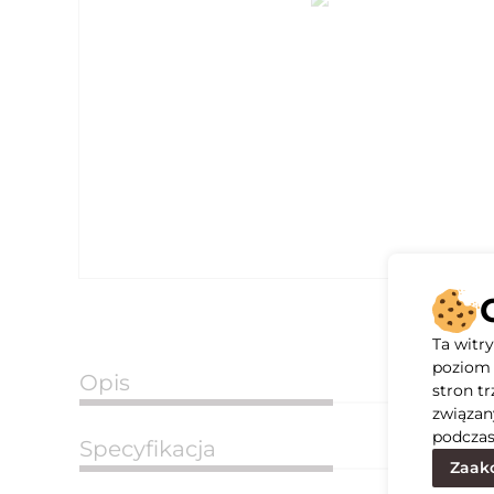
Ta witr
poziom 
Opis
stron t
związan
podczas
Specyfikacja
Zaakc