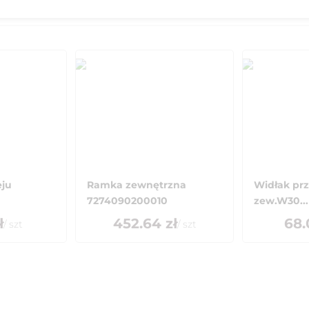
eju
Ramka zewnętrzna
Widłak prze
7274090200010
zew.W30...
ł
452.64
zł
68.
/
szt
/
szt