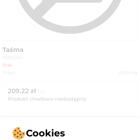
Taśma
193053A2
Brak
Waga
0.004
kg
209.22
zł
/
szt
Produkt chwilowo niedostępny
Cookies
Opis