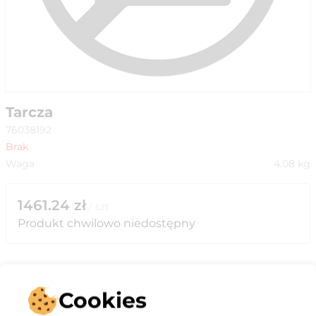
Tarcza
76038192
Brak
Waga
4.08
kg
1461.24
zł
/
szt
Produkt chwilowo niedostępny
Cookies
Opis