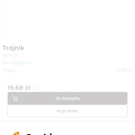
Trójnik
18/14/18
Na magazynie
Waga
0.08
kg
19.68
zł
/
szt
do koszyka
Kup teraz