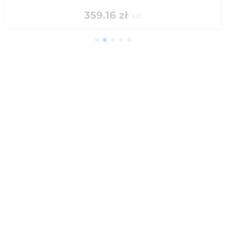
359.16
zł
/
szt