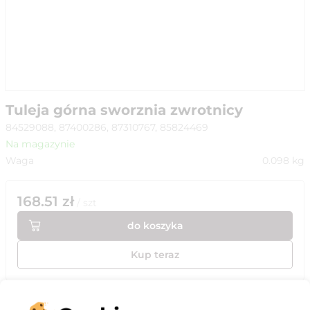
Tuleja górna sworznia zwrotnicy
84529088, 87400286, 87310767, 85824469
Na magazynie
Waga
0.098
kg
168.51
zł
/
szt
do koszyka
Kup teraz