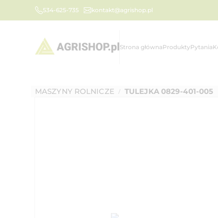
534-625-735
kontakt@agrishop.pl
Strona główna
Produkty
Pytania
K
MASZYNY ROLNICZE
TULEJKA 0829-401-005
/