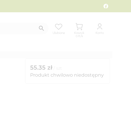
Ulubione
Koszyk
Konto
0
PLN
55.35
zł
/
szt
Produkt chwilowo niedostępny