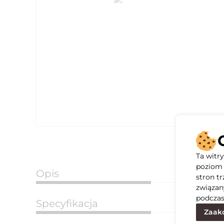
Ta witr
poziom 
Opis
stron t
związan
podczas
Specyfikacja
Zaakc