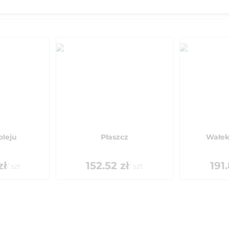
oleju
Płaszcz
Wałek
zł
152.52
zł
191
/
szt
/
szt