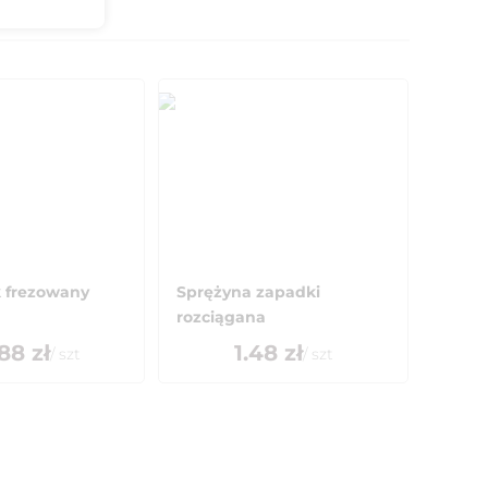
 frezowany
Sprężyna zapadki
rozciągana
.88
zł
1.48
zł
/
szt
/
szt