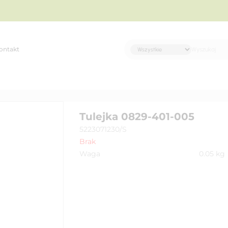
ontakt
Tulejka 0829-401-005
5223071230/S
Brak
Waga
0.05
kg