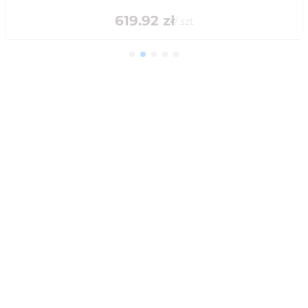
619.92
zł
/
szt