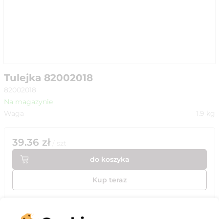
Tulejka 82002018
82002018
Na magazynie
Waga
1.9
kg
39.36
zł
/
szt
do koszyka
Kup teraz