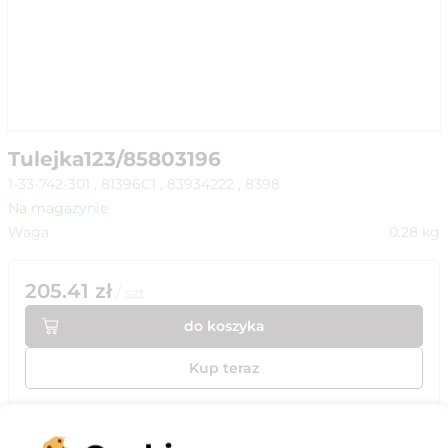
Tulejka123/85803196
1-33-742-301 , 81396C1 , 83934222 , 8398
Na magazynie
Waga
0.28
kg
205.41
zł
/
szt
do koszyka
Kup teraz