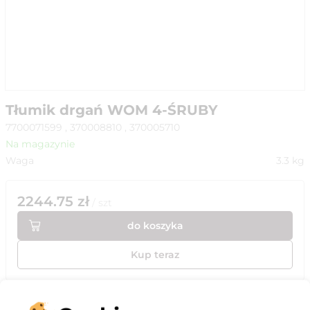
Tłumik drgań WOM 4-ŚRUBY
7700071599 , 370008810 , 370005710
Na magazynie
Waga
3.3
kg
2244.75
zł
/
szt
do koszyka
Kup teraz