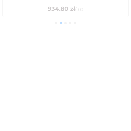
934.80
zł
/
szt