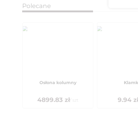
Polecane
Osłona kolumny
Klam
4899.83
zł
9.94
z
/
szt