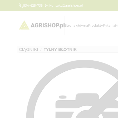
534-625-735
kontakt@agrishop.pl
Strona główna
Produkty
Pytania
K
CIĄGNIKI
TYLNY BŁOTNIK
/