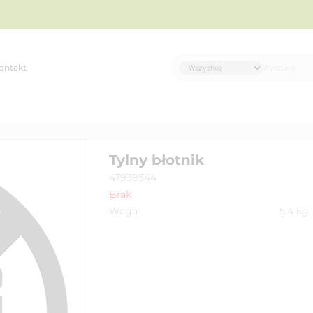
ontakt
Tylny błotnik
47939344
Brak
Waga
5.4
kg