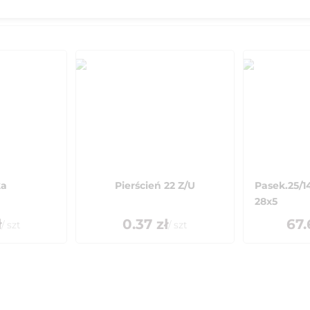
ka
Pierścień 22 Z/U
Pasek.25/1
28x5
ł
0.37
zł
67.
/
szt
/
szt