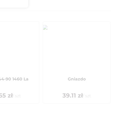
44-90 1460 La
Gniazdo
65
zł
39.11
zł
/
szt
/
szt