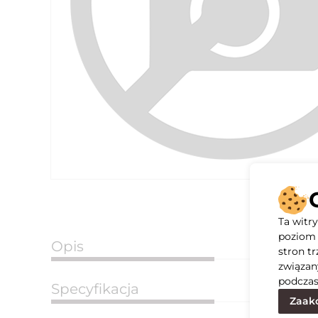
Ta witr
poziom 
Opis
stron t
związan
podczas
Specyfikacja
Zaakc