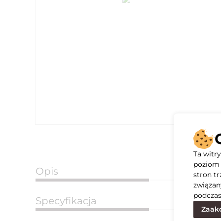
Ta witr
poziom 
Opis
stron t
związan
podczas
Specyfikacja
Zaakc