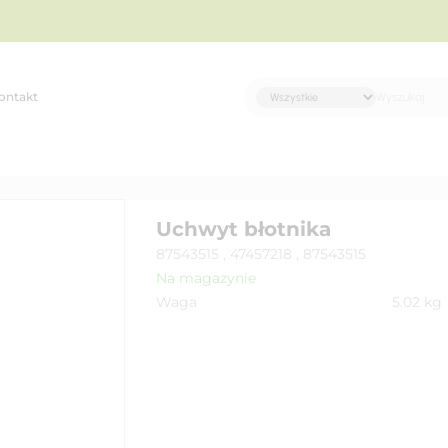
ontakt
Uchwyt błotnika
87543515 , 47457218 , 87543515
Na magazynie
Waga
5.02
kg