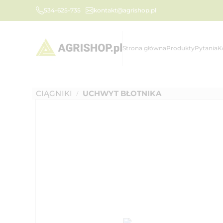
534-625-735
kontakt@agrishop.pl
Strona główna
Produkty
Pytania
K
CIĄGNIKI
UCHWYT BŁOTNIKA
/