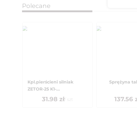
Polecane
Kpl.pierścieni silniak
Sprężyna ta
ZETOR-25 K1-...
31.98
zł
137.56
z
/
szt