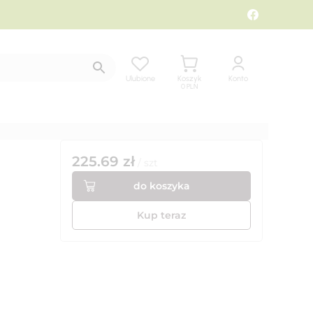
Ulubione
Koszyk
Konto
0
PLN
225.69
zł
/
szt
do koszyka
Kup teraz