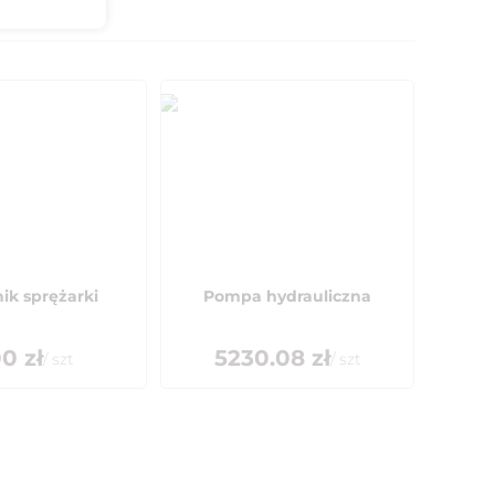
ik sprężarki
Pompa hydrauliczna
00
zł
5230.08
zł
/
szt
/
szt