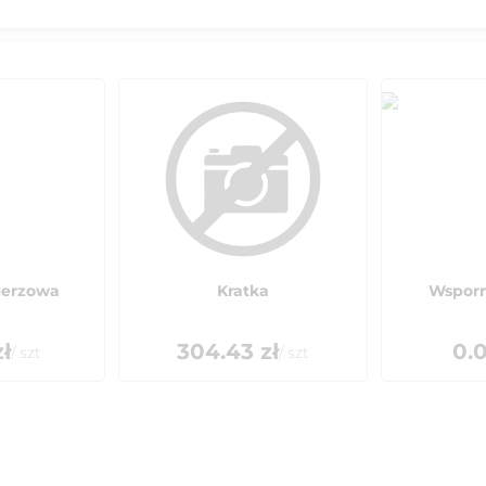
lerzowa
Kratka
Wsporn
ł
304.43
zł
0.
/
szt
/
szt