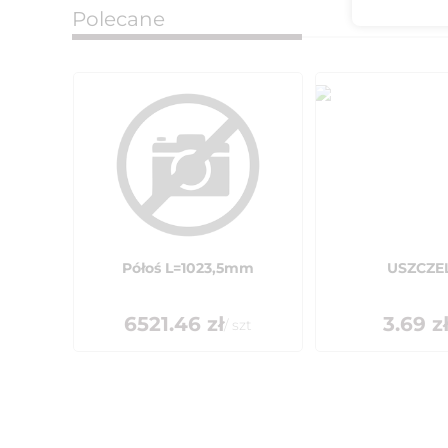
Polecane
Półoś L=1023,5mm
USZCZE
6521.46
zł
3.69
z
/
szt