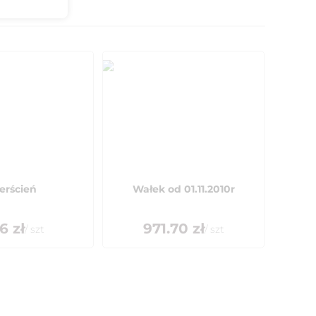
erścień
Wałek od 01.11.2010r
66
zł
971.70
zł
/
szt
/
szt