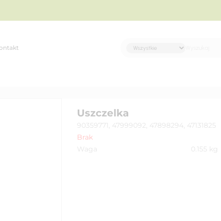
ontakt
Uszczelka
90359771, 47999092, 47898294, 47131825
Brak
Waga
0.155
kg