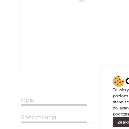
Ta witr
poziom 
Opis
stron t
związan
podczas
Specyfikacja
Zaakc