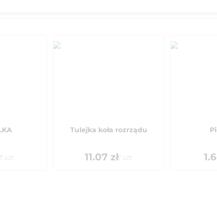
LKA
Tulejka koła rozrządu
Pi
ł
11.07
zł
1.
/
szt
/
szt