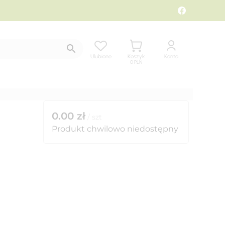
Ulubione
Koszyk
Konto
0
PLN
0.00
zł
/
szt
Produkt chwilowo niedostępny