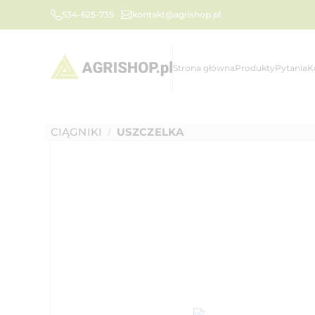
534-625-735
kontakt@agrishop.pl
Strona główna
Produkty
Pytania
K
CIĄGNIKI
USZCZELKA
/