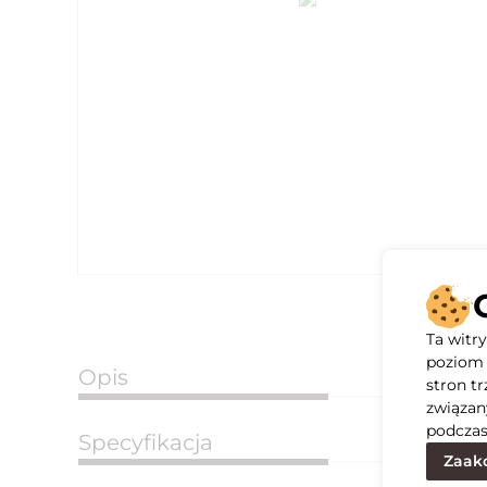
Ta witr
poziom 
Opis
stron t
związan
podczas
Specyfikacja
Zaakc