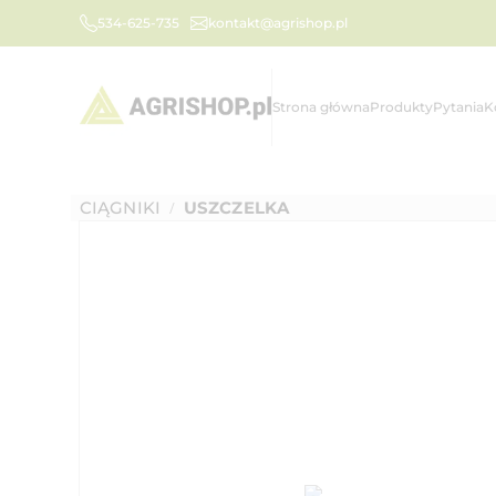
534-625-735
kontakt@agrishop.pl
Strona główna
Produkty
Pytania
K
CIĄGNIKI
USZCZELKA
/