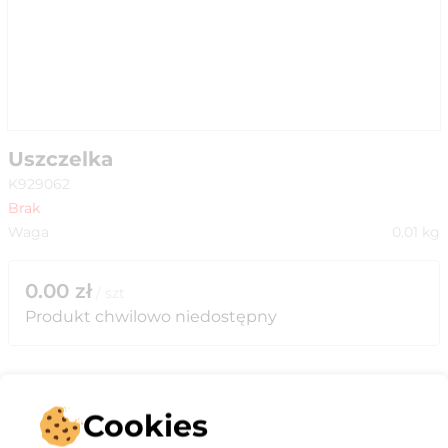
Uszczelka
K929062
Brak
Waga
0.01
kg
0.00
zł
/
szt
Produkt chwilowo niedostępny
Cookies
Opis