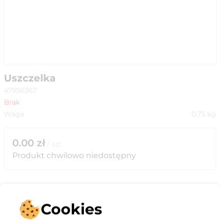
Uszczelka
47956367
Brak
Waga
0.75
kg
0.00
zł
/
szt
Produkt chwilowo niedostępny
Cookies
Opis