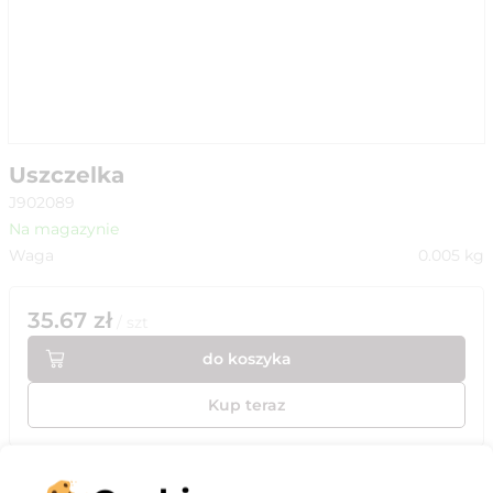
Uszczelka
J902089
Na magazynie
Waga
0.005
kg
35.67
zł
/
szt
do koszyka
Kup teraz