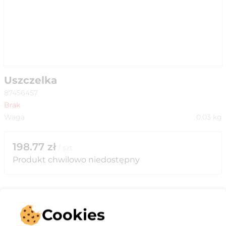
Uszczelka
87456457
Brak
Waga
0.03
kg
198.77
zł
/
szt
Produkt chwilowo niedostępny
Cookies
Opis