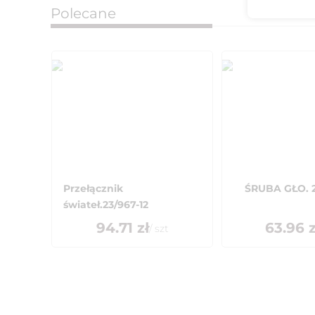
Polecane
Przełącznik
ŚRUBA GŁO. 2
świateł.23/967-12
94.71
zł
63.96
z
/
szt