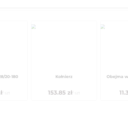
8/20-180
Kołnierz
Obejma w
ł
153.85
zł
11.
/
szt
/
szt