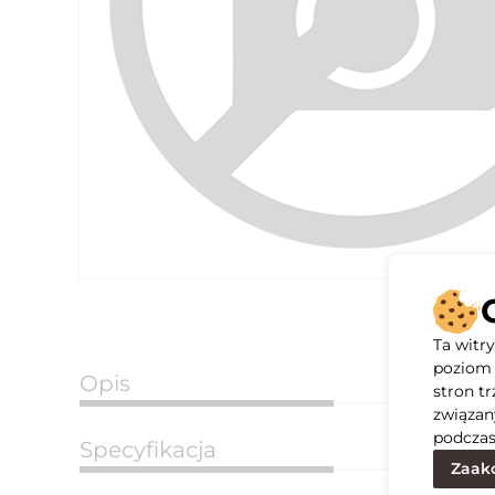
Ta witr
poziom 
Opis
stron t
związan
podczas
Specyfikacja
Zaakc