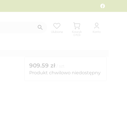
Ulubione
Koszyk
Konto
0
PLN
909.59
zł
/
szt
Produkt chwilowo niedostępny