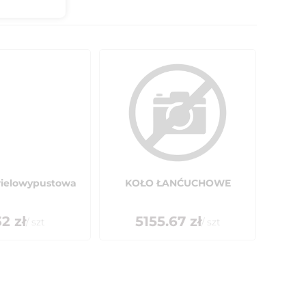
ielowypustowa
KOŁO ŁANĆUCHOWE
32
zł
5155.67
zł
/
szt
/
szt