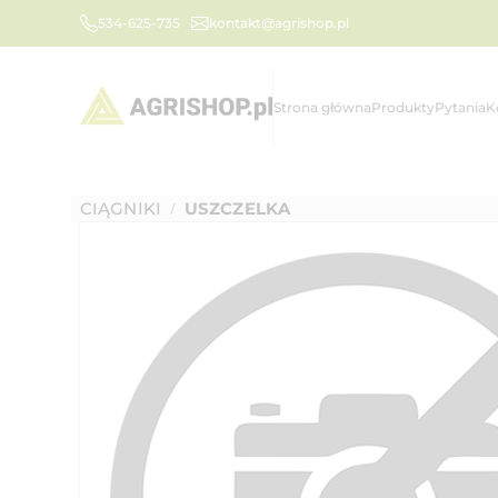
534-625-735
kontakt@agrishop.pl
Strona główna
Produkty
Pytania
K
CIĄGNIKI
USZCZELKA
/