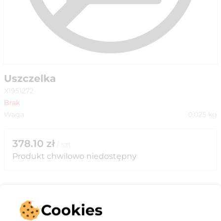
Uszczelka
X1951272
Brak
Waga
0.025
kg
378.10
zł
/
szt
Produkt chwilowo niedostępny
Cookies
Opis