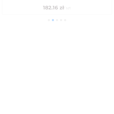
182.16
zł
/
szt