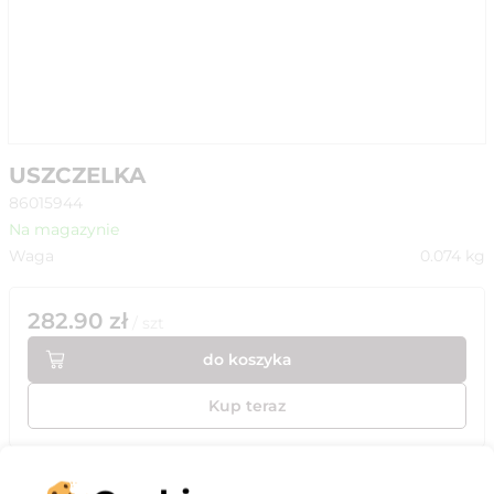
USZCZELKA
86015944
Na magazynie
Waga
0.074
kg
282.90
zł
/
szt
do koszyka
Kup teraz