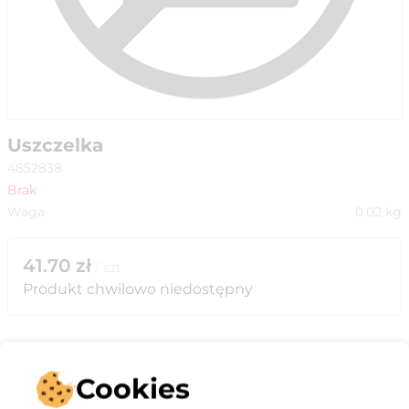
Uszczelka
4852838
Brak
Waga
0.02
kg
41.70
zł
/
szt
Produkt chwilowo niedostępny
Cookies
Opis