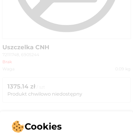
Uszczelka CNH
72111748, 6905244
Brak
Waga
0.09
kg
1375.14
zł
/
szt
Produkt chwilowo niedostępny
Cookies
Opis