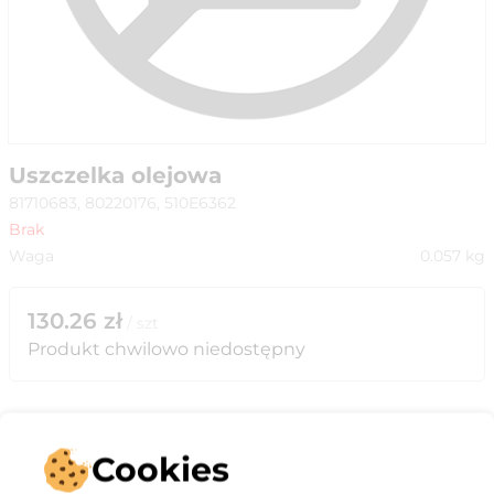
Uszczelka olejowa
81710683, 80220176, 510E6362
Brak
Waga
0.057
kg
130.26
zł
/
szt
Produkt chwilowo niedostępny
Cookies
Opis