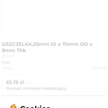
USZCZELKA,55mm ID x 70mm OD x
8mm Thk
5112307
Brak
Waga
0.019
kg
65.19
zł
/
szt
Produkt chwilowo niedostępny