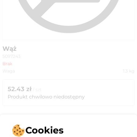
Wąż
5097243
Brak
Waga
1.3
kg
52.43
zł
/
szt
Produkt chwilowo niedostępny
Cookies
Opis