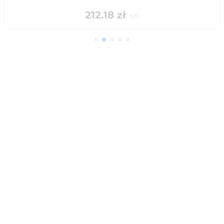
212.18
zł
/
szt