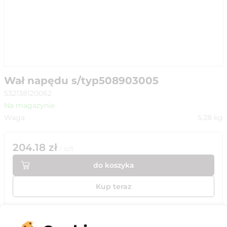
Wał napędu s/typ508903005
532138120062
Na magazynie
Waga
5.28
kg
204.18
zł
/
szt
do koszyka
Kup teraz