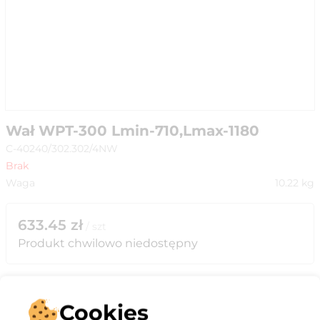
Wał WPT-300 Lmin-710,Lmax-1180
C-40240/302.302/4NW
Brak
Waga
10.22
kg
633.45
zł
/
szt
Produkt chwilowo niedostępny
Cookies