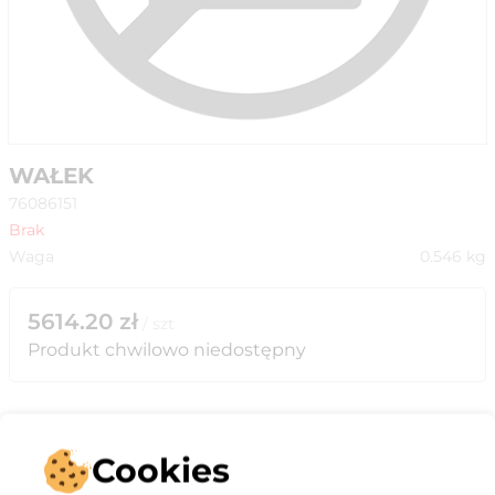
WAŁEK
76086151
Brak
Waga
0.546
kg
5614.20
zł
/
szt
Produkt chwilowo niedostępny
Cookies
Opis