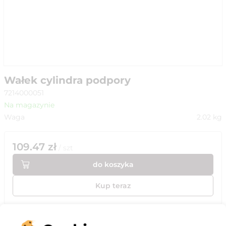
Wałek cylindra podpory
7214000051
Na magazynie
Waga
2.02
kg
109.47
zł
/
szt
do koszyka
Kup teraz