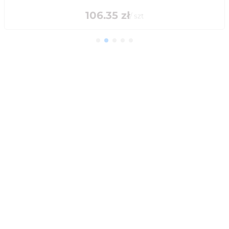
106.35
zł
/
szt