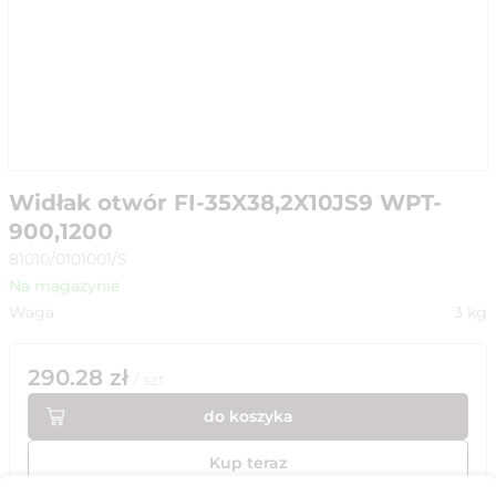
Widłak otwór FI-35X38,2X10JS9 WPT-
900,1200
81010/0101001/S
Na magazynie
Waga
3
kg
290.28
zł
/
szt
do koszyka
Kup teraz