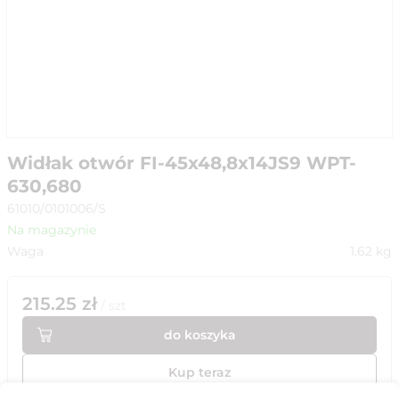
Widłak otwór FI-45x48,8x14JS9 WPT-
630,680
61010/0101006/S
Na magazynie
Waga
1.62
kg
215.25
zł
/
szt
do koszyka
Kup teraz