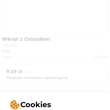
Wkręt z Gniazdem
14306424
Brak
Waga
0.015
kg
9.59
zł
/
szt
Produkt chwilowo niedostępny
Cookies
Opis