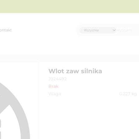
ontakt
Wlot zaw silnika
J924492
Brak
Waga
0.227
kg