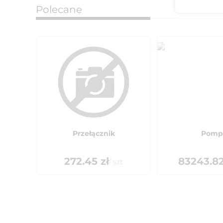
Polecane
Przełącznik
Pomp
272.45
zł
83243.8
/
szt