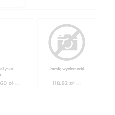
ożyska
Ramię wycieraczki
o
.60
zł
118.82
zł
/
szt
/
szt