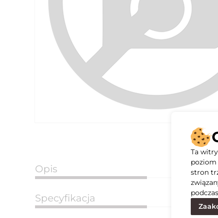
Ta witr
poziom 
Opis
stron t
związan
podczas
Specyfikacja
Zaakc