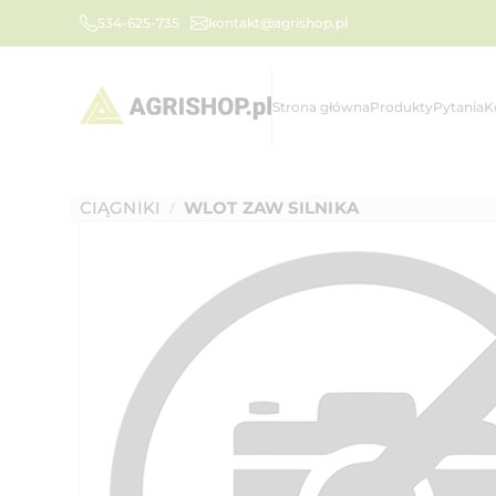
534-625-735
kontakt@agrishop.pl
Strona główna
Produkty
Pytania
K
CIĄGNIKI
WLOT ZAW SILNIKA
/