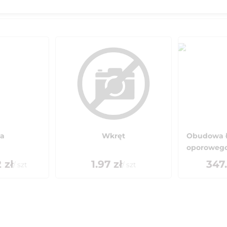
a
Wkręt
Obudowa ł
oporoweg
2
zł
1.97
zł
347
/
szt
/
szt