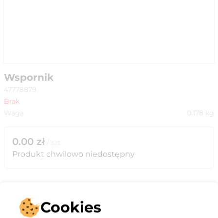
Wspornik
47778879
Brak
Waga
0.178
kg
0.00
zł
/
szt
Produkt chwilowo niedostępny
Cookies
Opis