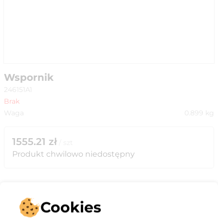
Wspornik
246151A1
Brak
Waga
0.899
kg
1555.21
zł
/
szt
Produkt chwilowo niedostępny
Cookies
Opis