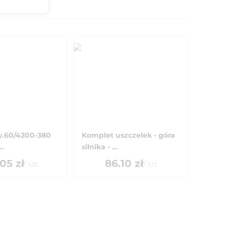
ny.60/4200-380
Komplet uszczelek - góra
..
silnika - ...
.05
zł
86.10
zł
/
szt
/
szt