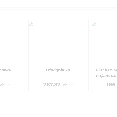
prawa
Dźwignia kpl
Filtr kabi
60/4200-4.
zł
287.82
zł
166
/
szt
/
szt