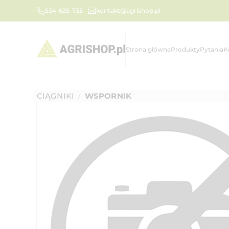
534-625-735
kontakt@agrishop.pl
Strona główna
Produkty
Pytania
K
CIĄGNIKI
WSPORNIK
/