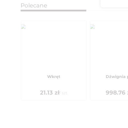
Polecane
Wkręt
Dźwignia 
21.13
zł
998.76
/
szt