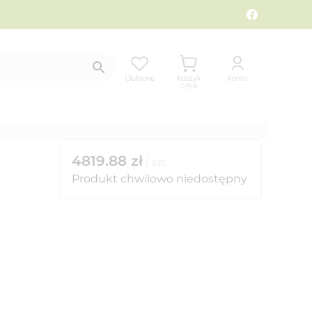
Ulubione
Koszyk
Konto
0
PLN
4819.88
zł
/
szt
Produkt chwilowo niedostępny