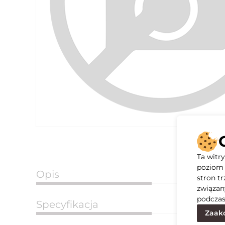
Ta witr
poziom 
Opis
stron t
związan
podczas
Specyfikacja
Zaakc