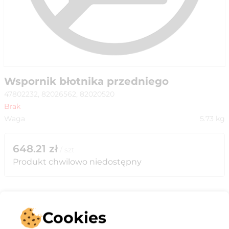
Wspornik błotnika przedniego
47802232, 82026562, 82020520
Brak
Waga
5.73
kg
648.21
zł
/
szt
Produkt chwilowo niedostępny
Cookies
Opis