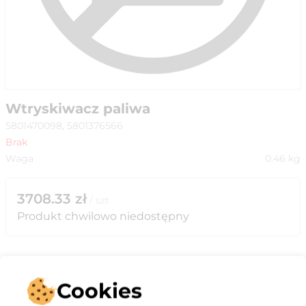
Wtryskiwacz paliwa
5801470098, 5801376566
Brak
Waga
0.46
kg
3708.33
zł
/
szt
Produkt chwilowo niedostępny
Cookies
Opis