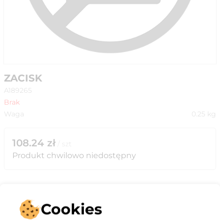
ZACISK
A189265
Brak
Waga
0.25
kg
108.24
zł
/
szt
Produkt chwilowo niedostępny
Cookies
Opis