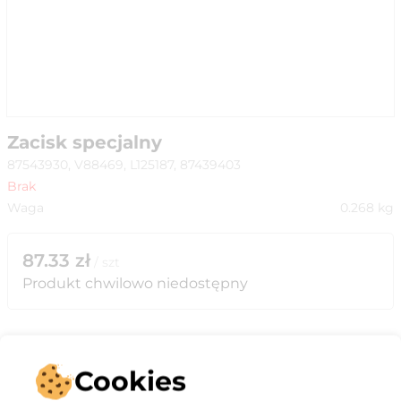
Zacisk specjalny
87543930, V88469, L125187, 87439403
Brak
Waga
0.268
kg
87.33
zł
/
szt
Produkt chwilowo niedostępny
Cookies
Opis