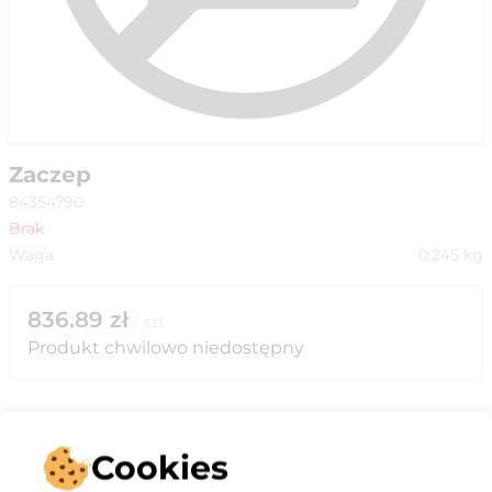
Zaczep
84354790
Brak
Waga
0.245
kg
836.89
zł
/
szt
Produkt chwilowo niedostępny
Cookies
Opis