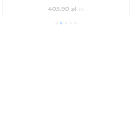
405.90
zł
/
szt