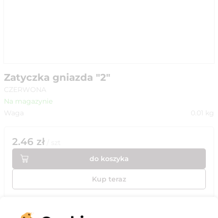
Zatyczka gniazda "2"
CZERWONA
Na magazynie
Waga
0.01
kg
2.46
zł
/
szt
do koszyka
Kup teraz