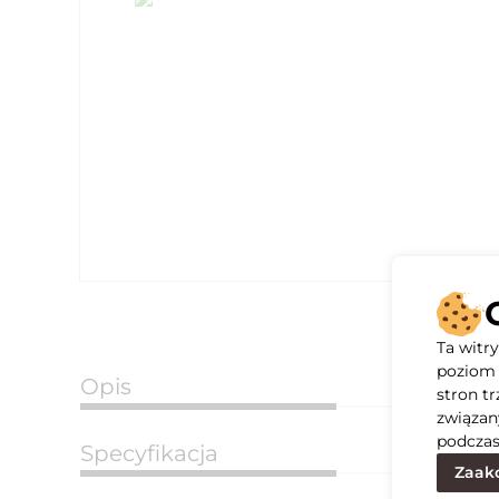
Ta witr
poziom 
Opis
stron t
związan
podczas
Specyfikacja
Zaakc