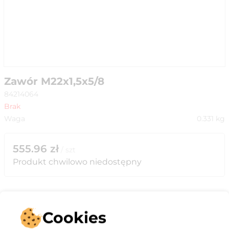
Zawór M22x1,5x5/8
84214064
Brak
Waga
0.331
kg
555.96
zł
/
szt
Produkt chwilowo niedostępny
Cookies
Opis