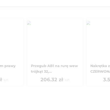
em prawy
Przegub AB1 na rurę wew
Nakrętka 
trójkąt 32,...
CZERWON
ł
206.32
zł
3.
/
szt
/
szt