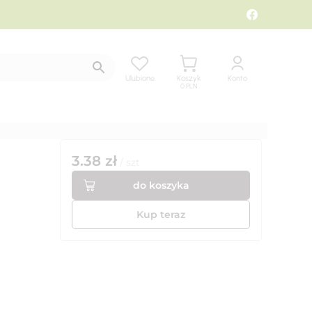
Ulubione
Koszyk
Konto
0
PLN
3.38
zł
/
szt
do koszyka
Kup teraz