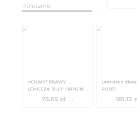
Polecane
UCHWYT PRAWY
Lemiesz z dłut
LEMIESZA 18-20" ORYGIN...
PO387
75.65
zł
181.12
z
/
szt