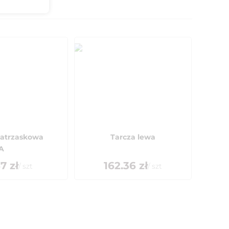
zatrzaskowa
Tarcza lewa
A
57
zł
162.36
zł
/
szt
/
szt