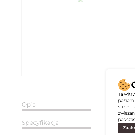
Ta witr
poziom 
Opis
stron t
związan
podczas
Specyfikacja
Zaakc