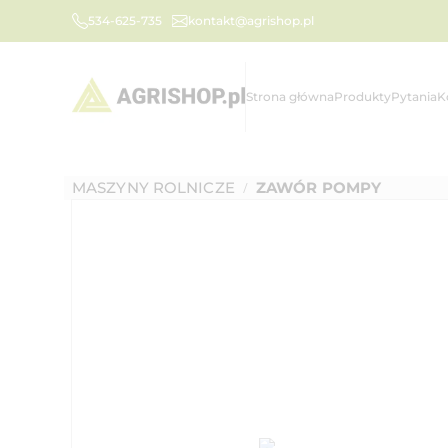
534-625-735
kontakt@agrishop.pl
Strona główna
Produkty
Pytania
K
MASZYNY ROLNICZE
ZAWÓR POMPY
/