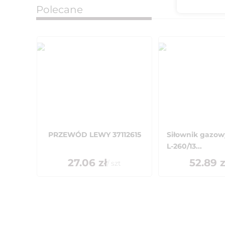
Polecane
PRZEWÓD LEWY 37112615
Siłownik gazowy
L-260/13...
27.06
zł
52.89
z
/
szt