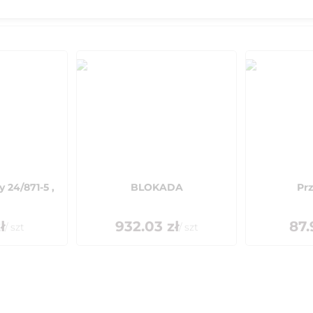
 24/871-5 ,
BLOKADA
Pr
ł
932.03
zł
87.
/
szt
/
szt