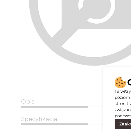
Ta witr
poziom 
Opis
stron t
związan
podczas
Specyfikacja
Zaakc