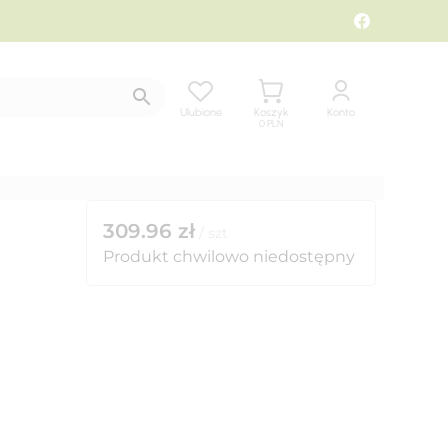
Ulubione
Koszyk
Konto
0
PLN
309.96
zł
/
szt
Produkt chwilowo niedostępny