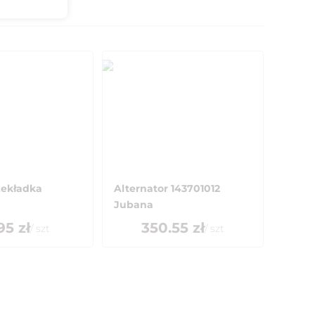
zekładka
Alternator 143701012
Jubana
95
zł
350.55
zł
/
szt
/
szt