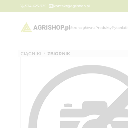
534-625-735
kontakt@agrishop.pl
Strona główna
Produkty
Pytania
K
CIĄGNIKI
ZBIORNIK
/