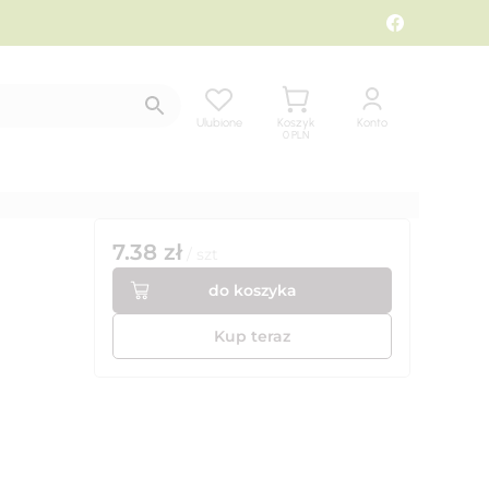
Ulubione
Koszyk
Konto
0
PLN
7.38
zł
/
szt
do koszyka
Kup teraz