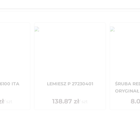
6100 ITA
LEMIESZ P 27230401
ŚRUBA RE
ORYGINAŁ
ł
138.87
zł
8.
/
szt
/
szt