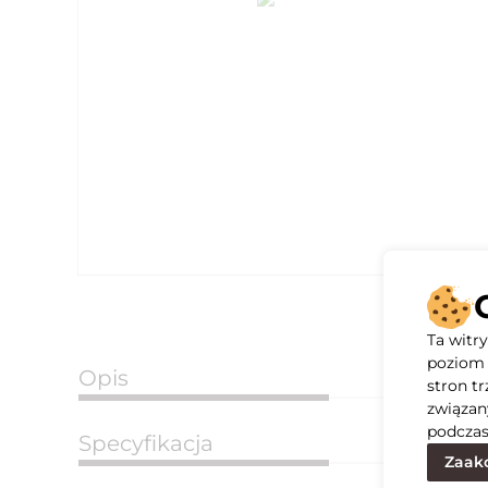
Ta witr
poziom 
Opis
stron t
związan
podczas
Specyfikacja
Zaakc