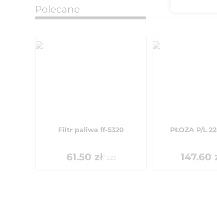
Polecane
Filtr paliwa ff-5320
PŁOZA P/L 22
61.50
zł
147.60
z
/
szt