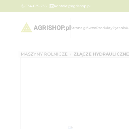
534-625-735
kontakt@agrishop.pl
Strona główna
Produkty
Pytania
K
MASZYNY ROLNICZE
ZŁĄCZE HYDRAULICZN
/