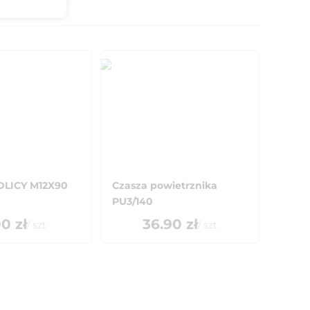
DLICY M12X90
Czasza powietrznika
PU3/140
00
zł
36.90
zł
/
szt
/
szt