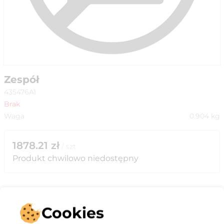
Zespół
435476A1
Brak
Waga
0.904
kg
1878.21
zł
/
szt
Produkt chwilowo niedostępny
Cookies
Opis