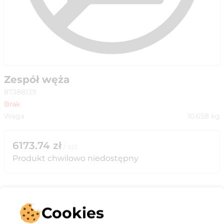
Zespół węża
87388139
Brak
Waga
10.658
kg
6173.74
zł
/
szt
Produkt chwilowo niedostępny
Cookies
Opis